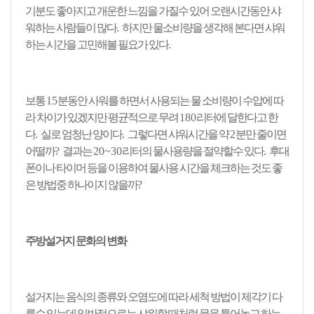
기분도 좋아지고 개운한 느낌을 가질수 있어 오랜시간동안 샤
워하는 사람들이 많다
.
하지만 물소비량을 생각해 본다면 샤워
하는 시간을 고민해볼 필요가 있다
.
보통
15
분동안 사워를 하면서 사용되는 물 소비량이 수압에 따
라 차이가 있겠지만 평균적으로 무려
180
리터에 달한다고 한
다
.
실로 엄청난 양이다
.
그렇다면 샤워시간을 약
2
분만 줄이면
어떨까
?
결과는
20~30
리터의 물사용량을 절약할수 있다
.
후대
폰이나 타이머 등을 이용하여 물사용 시간을 체크하는 것도 좋
은 방법중 하나이지 않을까
?
주방설거지 문화의 변화
설거지는 음식의 종류와 오염도에 따라 세척 방법이 제각기 다
를수 있는데 일반적으로는 샤워할 때처럼 물을 틀어놓고 하는