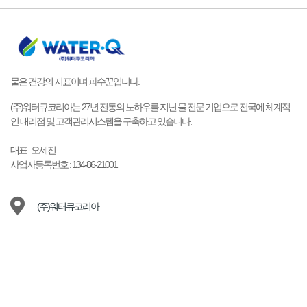
물은 건강의 지표이며 파수꾼입니다.
(주)워터큐코리아는 27년 전통의 노하우를 지닌 물 전문 기업으로 전국에 체계적
인 대리점 및 고객관리시스템을 구축하고 있습니다.
대표 : 오세진
사업자등록번호 : 134-86-21001
(주)워터큐코리아
15489 경기 안산시 상록구 양지편2길 10-9 101호 (이동)
1577-9149
waterq@naver.com