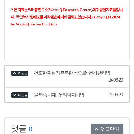
*
본 자료는 워터큐 연구소
(WaterQ Research Center)
의 귀중한 자료들입니
다
.
무단 복사 및 배포를 저작권 법에 따라 금하고 있습니다
. (Copyright 2024
by WaterQ Korea Co.,Ltd.)
건조한 환절기 촉촉한 몸으로~ 건강 관리법
이전글
24-06-20
물 부족 시대... 우리의 대처법
24-06-20
다음글
댓글
0
댓글닫기