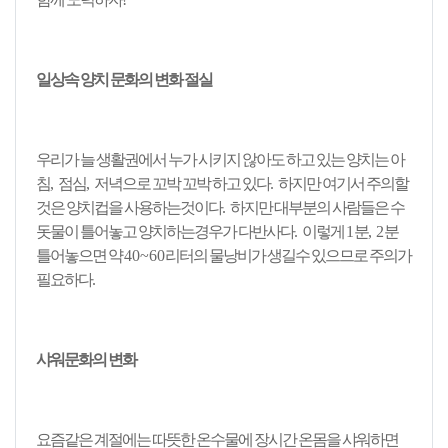
일상속 양치 문화의 변화 절실
우리가 늘 생활권에서 누가 시키지 않아도 하고 있는 양치는 아
침
,
점심
,
저녁으로 꼬박 꼬박 하고 있다
.
하지만 여기서 주의할
것은 양치컵을 사용하는것이다
.
하지만 대부분의 사람들은 수
돗물이 틀어놓고 양치하는경우가 다반사다
.
이렇게
1
분
, 2
분
틀어놓으면 약
40~60
리터의 물낭비가 생길수 있으므로 주의가
필요하다
.
샤워문화의 변화
요즘같은 계절에는 따뜻한 온수물에 장시간 온몸을 샤워하면