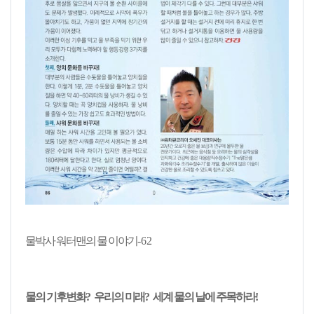
물박사 워터맨의 물 이야기
-62
물의 기후변화
?
우리의 미래
?
세계 물의 날에 주목하라
!