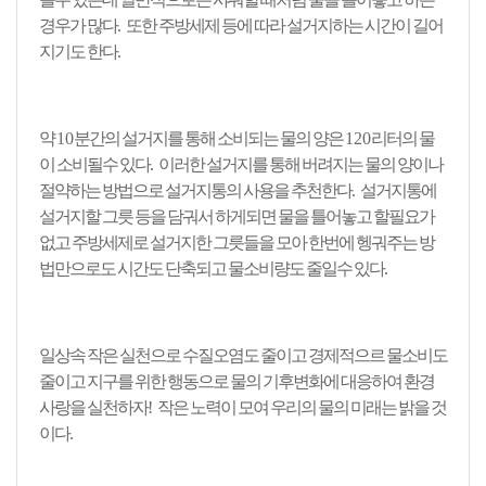
경우가 많다
.
또한 주방세제 등에 따라 설거지하는 시간이 길어
지기도 한다
.
약
10
분간의 설거지를 통해 소비되는 물의 양은
120
리터의 물
이 소비될수 있다
.
이러한 설거지를 통해 버려지는 물의 양이나
절약하는 방법으로 설거지통의 사용을 추천한다
.
설거지통에
설거지할 그릇 등을 담궈서 하게되면 물을 틀어놓고 할필요가
없고 주방세제로 설거지한 그릇들을 모아 한번에 헹궈주는 방
법만으로도 시간도 단축되고 물소비량도 줄일수 있다
.
일상속 작은 실천으로 수질오염도 줄이고 경제적으르 물소비도
줄이고 지구를 위한 행동으로 물의 기후변화에 대응하여 환경
사랑을 실천하자
!
작은 노력이 모여 우리의 물의 미래는 밝을 것
이다
.