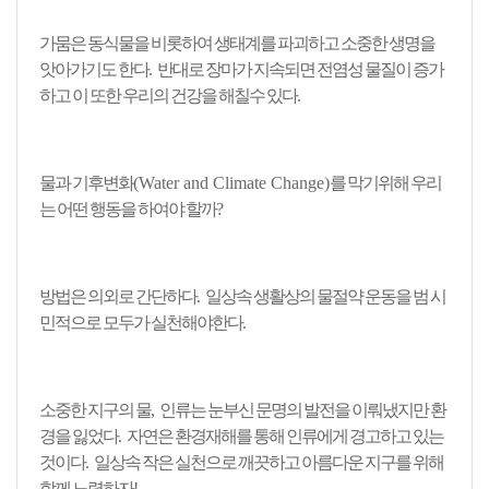
가뭄은 동식물을 비롯하여 생태계를 파괴하고 소중한 생명을
앗아가기도 한다
.
반대로 장마가 지속되면 전염성 물질이 증가
하고 이 또한 우리의 건강을 해칠수 있다
.
물과 기후변화
(Water and Climate Change)
를 막기위해 우리
는 어떤 행동을 하여야 할까
?
방법은 의외로 간단하다
.
일상속 생활상의 물절약 운동을 범 시
민적으로 모두가 실천해야한다
.
소중한 지구의 물
,
인류는 눈부신 문명의 발전을 이뤄냈지만 환
경을 잃었다
.
자연은 환경재해를 통해 인류에게 경고하고 있는
것이다
.
일상속 작은 실천으로 깨끗하고 아름다운 지구를 위해
함께 노력하자
!