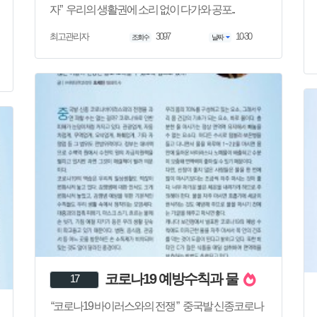
자” 우리의 생활권에 소리 없이 다가와 공포..
3097
10-30
최고관리자
조회수
날짜
코로나19 예방수칙과 물
17
“코로나19 바이러스와의 전쟁 ” 중국발 신종코로나