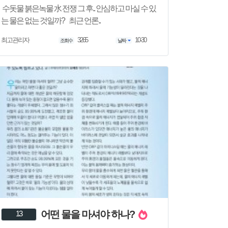
수돗물 붉은녹물 水 전쟁 그 후.. 안심하고 마실 수 있
는 물은 없는 것일까? 최근 언론..
3265
10-30
최고관리자
조회수
날짜
어떤 물을 마셔야 하나?
13