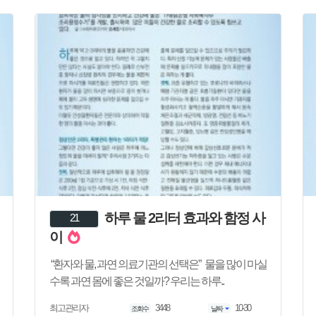
하루 물 2리터 효과와 함정 사
21
이
“환자와 물, 과연 의료기관의 선택은” 물을 많이 마실
수록 과연 몸에 좋은 것일까? 우리는 하루..
3448
10-30
최고관리자
조회수
날짜