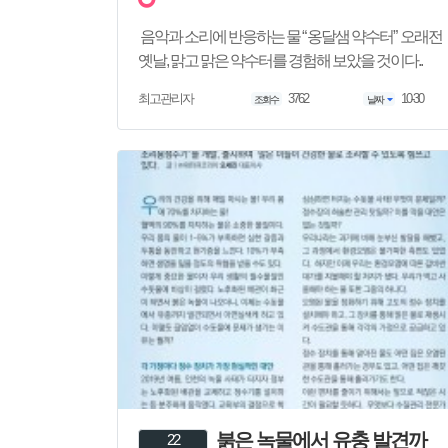
음악과 소리에 반응하는 물 “ 옹달샘 약수터” 오래전
옛날, 맑고 맑은 약수터를 경험해 보았을 것이다..
3762
10-30
최고관리자
조회수
날짜
붉은 녹물에서 유충 발견까
22