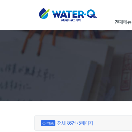
전체메뉴
/
전체
86건
5페이지
검색현황