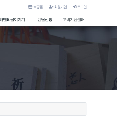
쇼핑몰
회원가입
로그인
터맨의물이야기
렌탈신청
고객지원센터