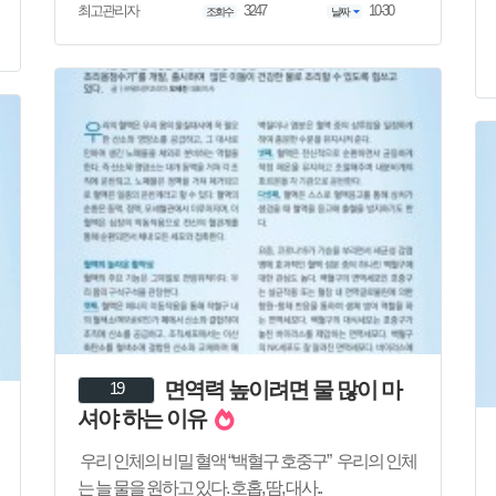
3247
10-30
최고관리자
조회수
날짜
면역력 높이려면 물 많이 마
19
셔야 하는 이유
우리 인체의 비밀 혈액 “백혈구 호중구” 우리의 인체
는 늘 물을 원하고 있다. 호홉, 땀, 대사..