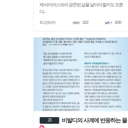
제 바이러스와의 공존된 삶을 살아야 할지도 모른
다...
3122
10-30
최고관리자
조회수
날짜
비발디의 사계에 반응하는 물
23