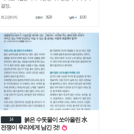
결정..
3629
10-30
최고관리자
조회수
날짜
붉은 수돗물이 쏘아올린 水
14
전쟁이 우리에게 남긴 것!