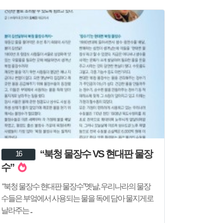
“북청 물장수 VS 현대판 물장
16
수”
“북청 물장수 현대판 물장수”​옛날, 우리나라의 물장
수들은 부엌에서 사용되는 물을 독에 담아 물지게로
날라주는 ..