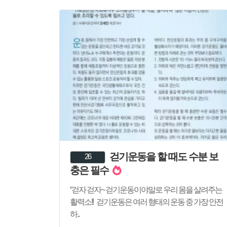
걷기운동을 할 때도 수분 보
26
충은 필수
​“걷자 걷자~ 걷기운동이야말로 우리 몸을 살려주는
활력소!! 걷기운동은 여러 형태의 운동 중 가장 안전
하..