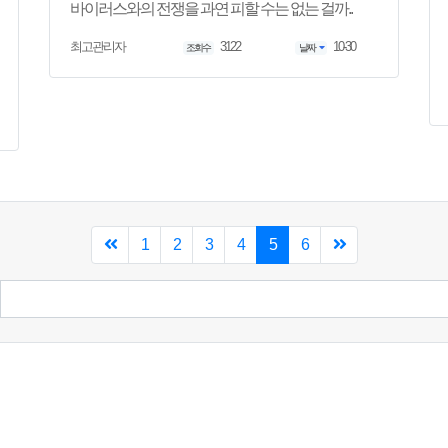
바이러스와의 전쟁을 과연 피할 수는 없는 걸까..
3122
10-30
최고관리자
조회수
날짜
현재페이지
1
2
3
4
5
6