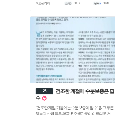
3303
10-31
최고관리자
조회수
날짜
건조한 계절에 수분보충은 필
25
수
“건조한 계절, 가을에는 수분보충이 필수” 맑고 푸른
하늘과 산과 들은 황금빛 오색단풍이 아름다운 천..