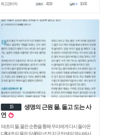
4119
10-30
최고관리자
조회수
날짜
생명의 근원 물, 돌고 도는 사
15
연
태초의 물, 물은 순환을 통해 우리에게 다시 돌아온
다!!태초의 물은 약 46억 년 전 지구 탄생의 역사에서