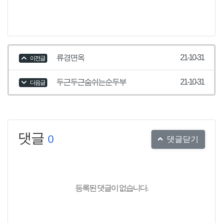
류경면옥
21-10-31
이전글
두근두근숨쉬는순두부
21-10-31
다음글
댓글
0
댓글닫기
등록된 댓글이 없습니다.