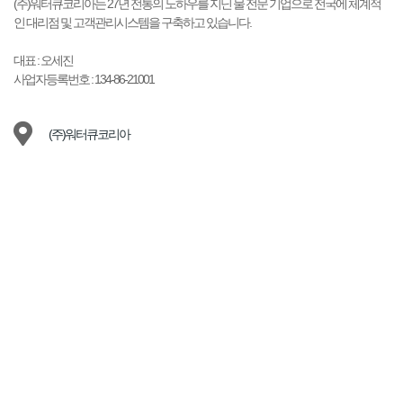
(주)워터큐코리아는 27년 전통의 노하우를 지닌 물 전문 기업으로 전국에 체계적
인 대리점 및 고객관리시스템을 구축하고 있습니다.
대표 : 오세진
사업자등록번호 : 134-86-21001
(주)워터큐코리아
15489 경기 안산시 상록구 양지편2길 10-9 101호 (이동)
1577-9149
waterq@naver.com
Services we Offer
기업소개
이용약관