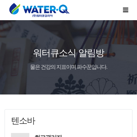
워터큐소식 알림방
물은 건강의 지표이며 파수꾼입니다.
텐소바