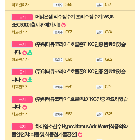
3975
05-26
최고관리자
조회수
날짜
더맑은샘 직수정수기 조리수정수기 [WQK-
공지
SBC6000] 출시 판매개시!!
5357
08-04
최고관리자
조회수
날짜
(주)워터큐코리아 "호클존7" KC인증 완료하였습
공지
니다.
6693
02-19
최고관리자
조회수
날짜
(주)워터큐코리아 "호클존8" KC인증 완료하였습
공지
니다.
6559
02-19
최고관리자
조회수
날짜
(주)워터큐코리아 "호클존10" KC인증 완료하였습
공지
니다.
5652
05-25
최고관리자
조회수
날짜
차아염소산수 Hypochlorous Acid Water [식품의약
공지
품안전처: 식품 및 식품첨가물공전]