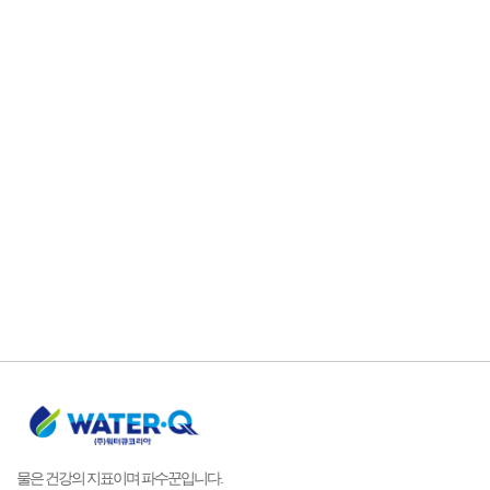
물은 건강의 지표이며 파수꾼입니다.