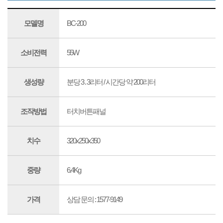
모델명
BC-200
소비전력
55W
생성량
분당 3 . 3리터 / 시간당 약 200리터
조작방법
터치버튼패널
치수
320x250x350
중량
6.4Kg
가격
상담 문의 : 1577-9149