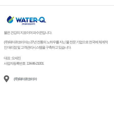
물은 건강의 지표이며 파수꾼입니다.
(주)워터큐코리아는 27년 전통의 노하우를 지닌 물 전문 기업으로 전국에 체계적
인 대리점 및 고객관리시스템을 구축하고 있습니다.
대표 : 오세진
사업자등록번호 : 134-86-21001
(주)워터큐코리아
15489 경기 안산시 상록구 양지편2길 10-9 101호 (이동)
1577-9149
waterq@naver.com