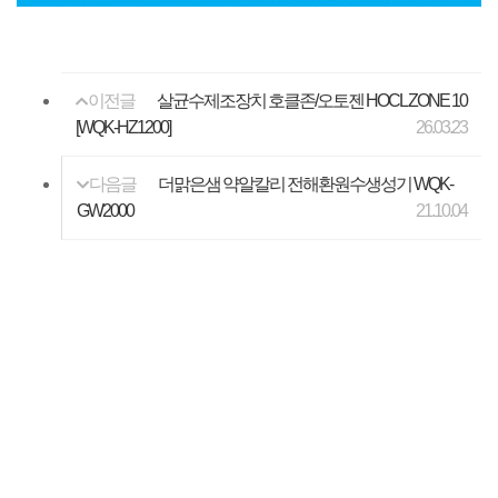
이전글
살균수제조장치 호클존/오토젠 HOCL ZONE 10
[WQK-HZ1200]
26.03.23
다음글
더맑은샘 약알칼리 전해환원수생성기 WQK-
GW2000
21.10.04