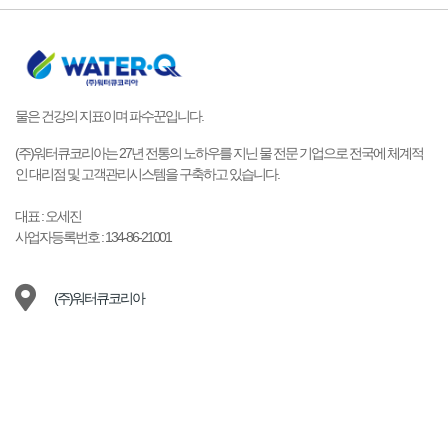
물은 건강의 지표이며 파수꾼입니다.
(주)워터큐코리아는 27년 전통의 노하우를 지닌 물 전문 기업으로 전국에 체계적
인 대리점 및 고객관리시스템을 구축하고 있습니다.
대표 : 오세진
사업자등록번호 : 134-86-21001
(주)워터큐코리아
15489 경기 안산시 상록구 양지편2길 10-9 101호 (이동)
1577-9149
waterq@naver.com