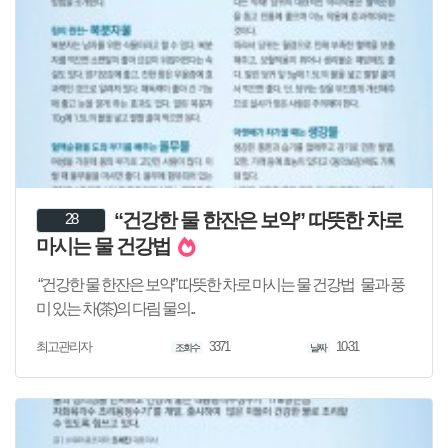
“건강한 물 한잔은 보약” 따뜻한 차로
28
마시는 물 건강법
“건강한 물 한잔은 보약” 따뜻한 차로 마시는 물 건강법 물과 풍
미 있는 차(茶)의 다림 물의..
3371
10-31
최고관리자
조회수
날짜