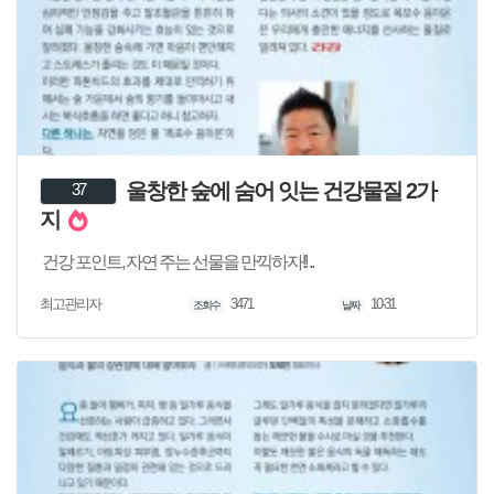
울창한 숲에 숨어 잇는 건강물질 2가
37
지
건강 포인트, 자연 주는 선물을 만끽하자!! ..
3471
10-31
최고관리자
조회수
날짜