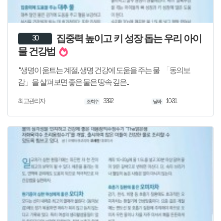
집중력 높이고 키 성장 돕는 우리 아이
30
물 건강법
“생명이 움트는 계절, 생명 건강에 도움을 주는 물 「동의보
감」을 살펴보면 좋은 물은 땅속 깊은..
3392
10-31
최고관리자
조회수
날짜