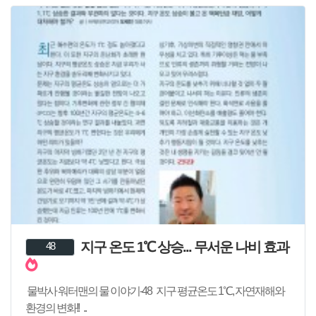
지구 온도 1℃ 상승... 무서운 나비 효과
48
물박사 워터맨의 물 이야기-48 지구 평균온도 1℃, 자연재해와
환경의 변화!! ..