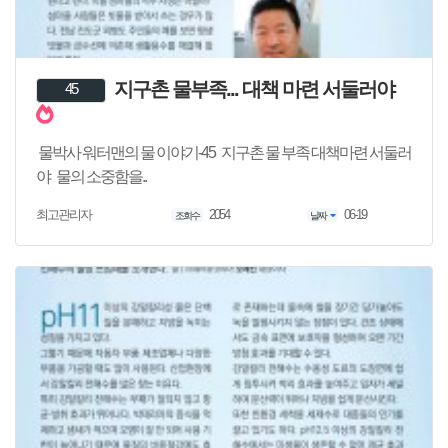
지구촌 물부족... 대책 마련 서둘러야
45
물박사 워터맨의 물 이야기-45 지구촌 물 부족 대책마련 서둘러
야 물의 소중함을..
2054
06-19
최고관리자
조회수
날짜