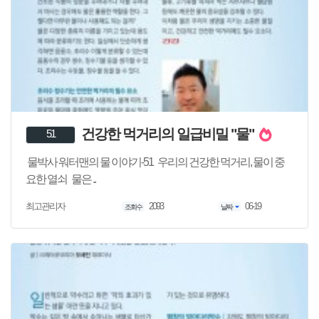
건강한 먹거리의 일급비밀 "물"
51
물박사 워터맨의 물 이야기-51 우리의 건강한 먹거리, 물이 중
요한 열쇠 물은 ..
2093
06-19
최고관리자
조회수
날짜