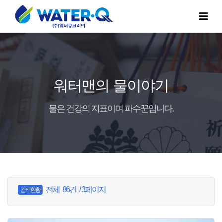
워터맨의 물이야기
물은 건강의 지표이며 파수꾼입니다.
/
전체
86건
3페이지
검색현황