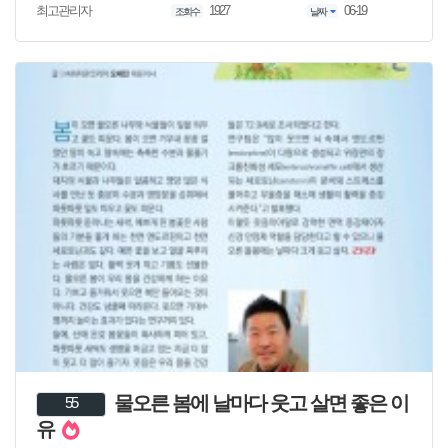
1927
06-19
최고관리자
조회수
날짜
물오른 봄에 날마다 웃고 살면 좋은 이
55
유