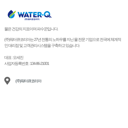
물은 건강의 지표이며 파수꾼입니다.
(주)워터큐코리아는 27년 전통의 노하우를 지닌 물 전문 기업으로 전국에 체계적
인 대리점 및 고객관리시스템을 구축하고 있습니다.
대표 : 오세진
사업자등록번호 : 134-86-21001
(주)워터큐코리아
15489 경기 안산시 상록구 양지편2길 10-9 101호 (이동)
1577-9149
waterq@naver.com