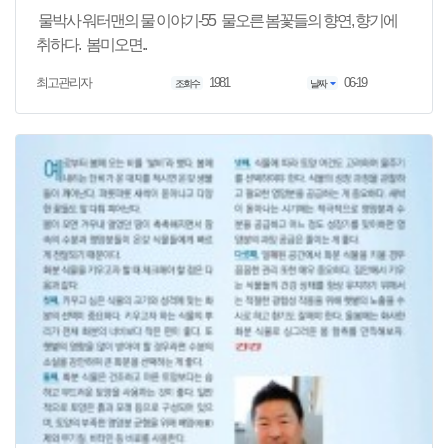
물박사 워터맨의 물 이야기-55 물오른 봄꽃들의 향연, 향기에
취하다. 봄미오면..
1981
06-19
최고관리자
조회수
날짜