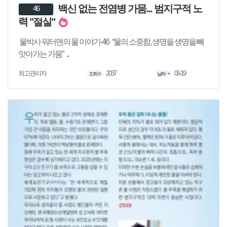
백신 없는 전염병 가뭄... 범지구적 노
46
력 "절실"
물박사 워터맨의 물 이야기-46 “물의 소중함, 생명을 생명을 빼
앗아가는 가뭄” ..
2037
06-19
최고관리자
조회수
날짜