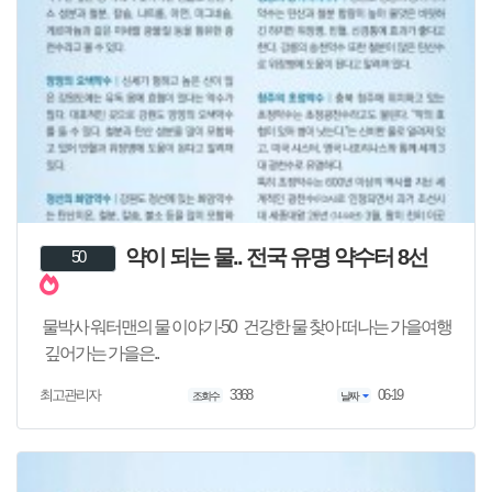
약이 되는 물.. 전국 유명 약수터 8선
50
물박사 워터맨의 물 이야기-50 건강한 물 찾아 떠나는 가을여행
깊어가는 가을은..
3368
06-19
최고관리자
조회수
날짜