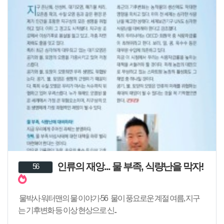
인류의 재앙... 물 부족, 식량난을 막자!
56
물박사 워터맨의 물 이야기-56 물이 풍요로운 계절 여름, 지구
는 기후변화 등 이상 현상으로 신..