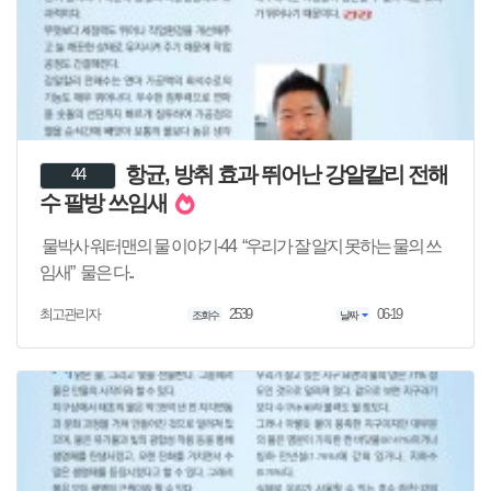
항균, 방취 효과 뛰어난 강알칼리 전해
44
수 팔방 쓰임새
물박사 워터맨의 물 이야기-44 “우리가 잘 알지 못하는 물의 쓰
임새” 물은 다..
2539
06-19
최고관리자
조회수
날짜