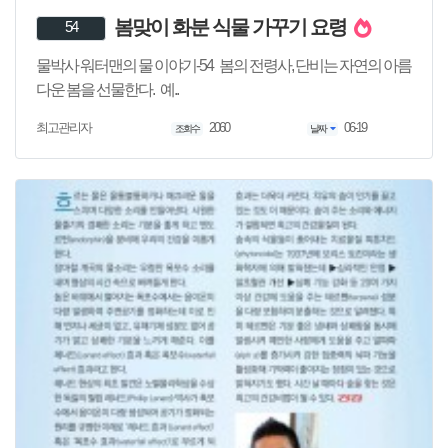
봄맞이 화분 식물 가꾸기 요령
54
물박사 워터맨의 물 이야기-54 봄의 전령사, 단비는 자연의 아름
다운 봄을 선물한다. 예..
2060
06-19
최고관리자
조회수
날짜