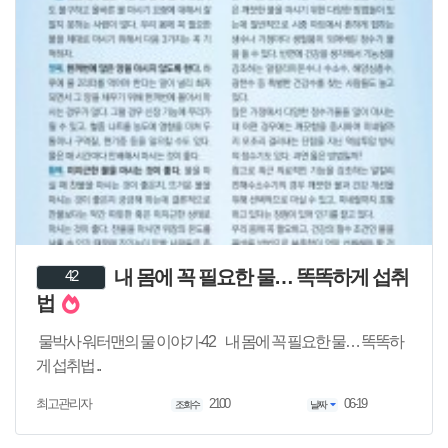
내 몸에 꼭 필요한 물… 똑똑하게 섭취
42
법
물박사 워터맨의 물 이야기-42 내 몸에 꼭 필요한 물… 똑똑하
게 섭취법 ..
2100
06-19
최고관리자
조회수
날짜