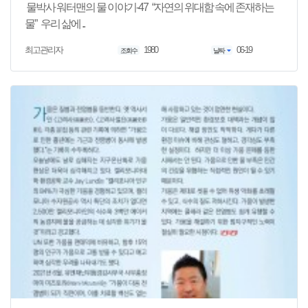
물박사 워터맨의 물 이야기-47 “자연의 위대함 속에 존재하는
물” 우리 삶에 ..
1980
06-19
최고관리자
조회수
날짜